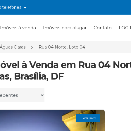
s telefones
Imóveis à venda
Imóveis para alugar
Contato
LOGI
Águas Claras
Rua 04 Norte, Lote 04
móvel à Venda em Rua 04 Nort
as, Brasília, DF
r por
Exclusivo