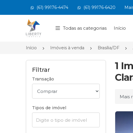
(61) 99176-4474
(61) 99176-6420
Mai
Página inicial
Todas as categorias
Início
Início
Imóveis à venda
Brasília/DF
1 I
Filtrar
Clar
Transação
Ordena
Tipos de imóvel