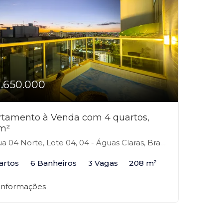
1.650.000
tamento à Venda com 4 quartos,
m²
 04 Norte, Lote 04, 04 - Águas Claras, Brasília-DF
artos
6 Banheiros
3 Vagas
208 m²
 informações