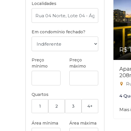
Localidades
Em condomínio fechado?
R$ 
Preço
Preço
mínimo
máximo
Apar
208
Rua
Quartos
4 Qu
1
2
3
4+
Mais
Área mínima
Área máxima