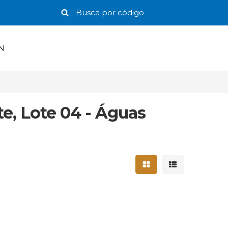
N
e, Lote 04 - Águas
Mostrar resultados 
Mostrar result