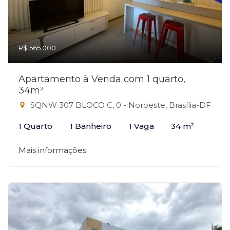
R$ 565.000
Apartamento à Venda com 1 quarto,
34m²
SQNW 307 BLOCO C, 0 - Noroeste, Brasília-DF
1 Quarto
1 Banheiro
1 Vaga
34 m²
Mais informações