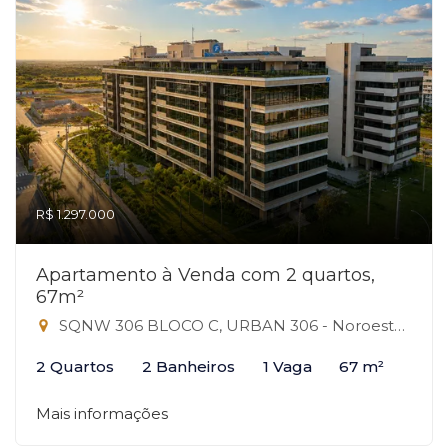
R$ 1.297.000
Apartamento à Venda com 2 quartos,
67m²
SQNW 306 BLOCO C, URBAN 306 - Noroeste, Brasília-DF
2 Quartos
2 Banheiros
1 Vaga
67 m²
Mais informações