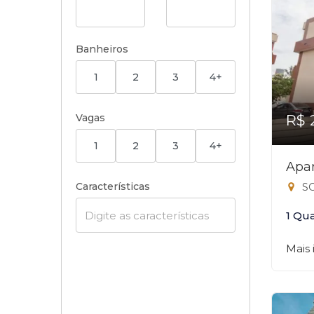
Banheiros
1
2
3
4+
Vagas
R$ 
1
2
3
4+
Apar
Características
SG
1 Qu
Mais