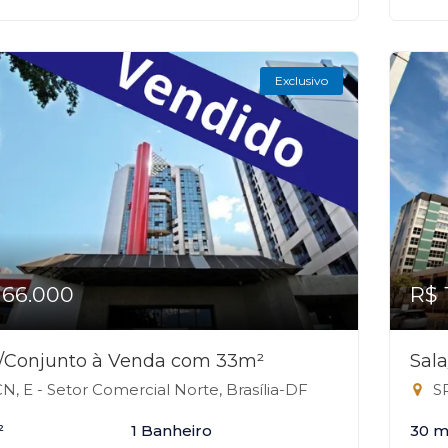
Exclusivo
166.000
R$ 
a/Conjunto à Venda com 33m²
Sal
N, E - Setor Comercial Norte, Brasília-DF
SR
²
1 Banheiro
30 m