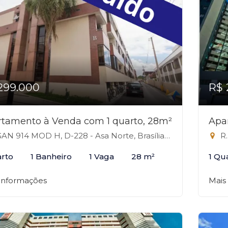
299.000
R$ 
tamento à Venda com 1 quarto, 28m²
Apa
AN 914 MOD H, D-228 - Asa Norte, Brasília-DF
R.
arto
1 Banheiro
1 Vaga
28 m²
1 Qu
 informações
Mais