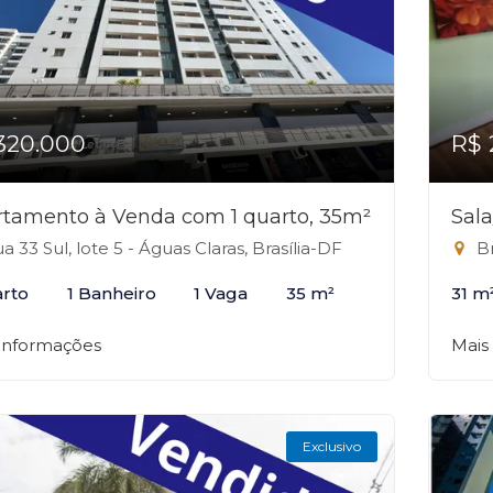
320.000
R$ 
tamento à Venda com 1 quarto, 35m²
Sal
a 33 Sul, lote 5 - Águas Claras, Brasília-DF
Br
arto
1 Banheiro
1 Vaga
35 m²
31 m
 informações
Mais
Exclusivo