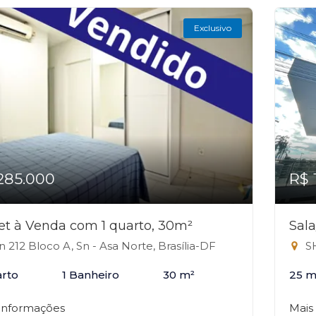
Exclusivo
285.000
R$ 
et à Venda com 1 quarto, 30m²
Sal
n 212 Bloco A, Sn - Asa Norte, Brasília-DF
SHL
arto
1 Banheiro
30 m²
25 m
 informações
Mais