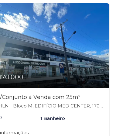
170.000
a/Conjunto à Venda com 25m²
N - Bloco M, EDIFÍCIO MED CENTER, 170 - Asa Norte, Brasília-DF
²
1 Banheiro
 informações