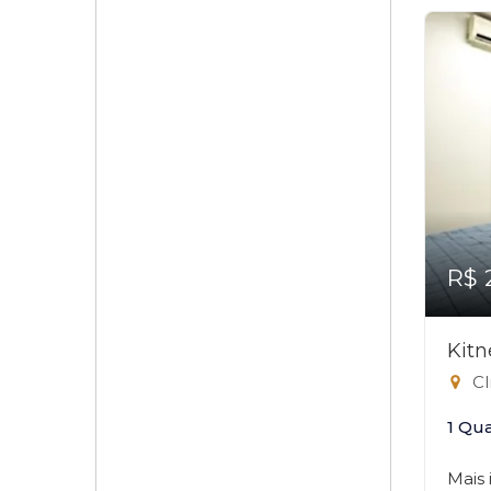
R$ 
Kitn
Cl
1 Qu
Mais