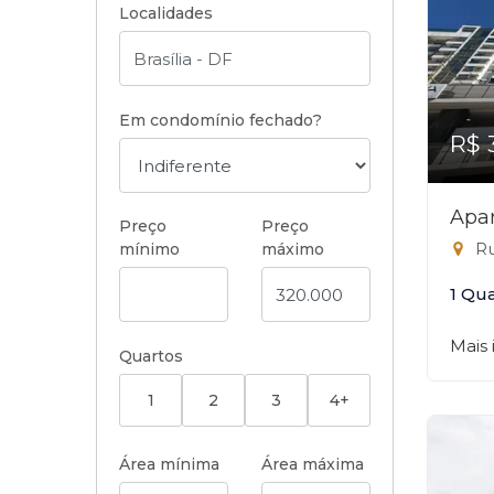
Localidades
Em condomínio fechado?
R$ 
Apar
Preço
Preço
Ru
mínimo
máximo
1 Qu
Mais
Quartos
1
2
3
4+
Área mínima
Área máxima