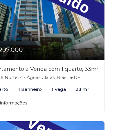
297.000
rtamento à Venda com 1 quarto, 33m²
 5 Norte, 4 - Águas Claras, Brasília-DF
arto
1 Banheiro
1 Vaga
33 m²
 informações