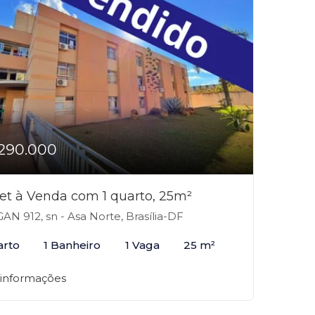
290.000
et à Venda com 1 quarto, 25m²
AN 912, sn - Asa Norte, Brasília-DF
arto
1 Banheiro
1 Vaga
25 m²
 informações