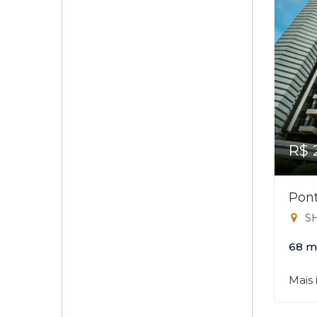
R$ 
Pon
SHN
68 m
Mais