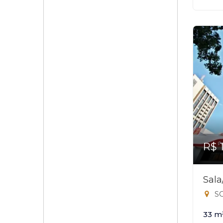
R$ 
Sal
SC
33 m