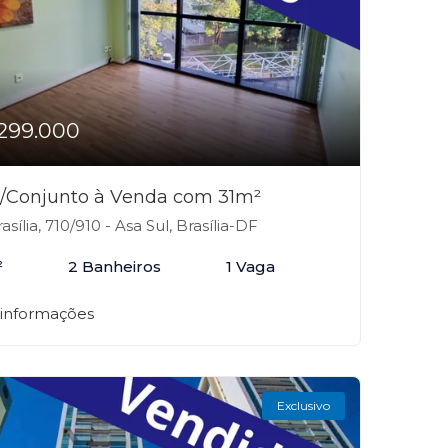
299.000
a/Conjunto à Venda com 31m²
asília, 710/910 - Asa Sul, Brasília-DF
²
2 Banheiros
1 Vaga
 informações
Exclusivo