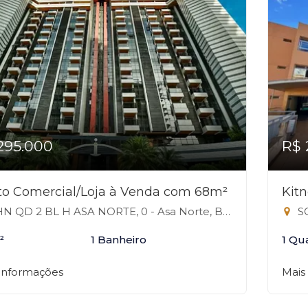
295.000
R$ 
to Comercial/Loja à Venda com 68m²
Kitn
 QD 2 BL H ASA NORTE, 0 - Asa Norte, Brasília-DF
SG
²
1 Banheiro
1 Qu
 informações
Mais