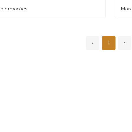
 informações
Mais
‹
1
›