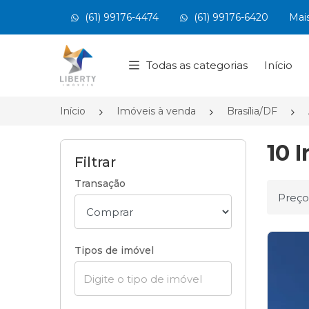
(61) 99176-4474
(61) 99176-6420
Mai
Página inicial
Todas as categorias
Início
Início
Imóveis à venda
Brasília/DF
10 
Filtrar
Transação
Ordena
Tipos de imóvel