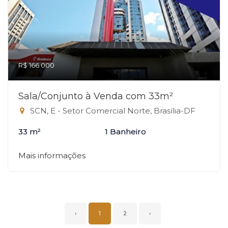
R$ 166.000
Sala/Conjunto à Venda com 33m²
SCN, E - Setor Comercial Norte, Brasília-DF
33 m²
1 Banheiro
Mais informações
‹
1
2
›