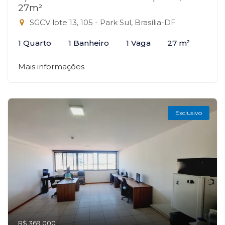
27m²
SGCV lote 13, 105 - Park Sul, Brasília-DF
1 Quarto
1 Banheiro
1 Vaga
27 m²
Mais informações
Exclusivo
R$ 369.000