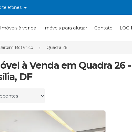
s telefones
Imóveis à venda
Imóveis para alugar
Contato
LOGI
Jardim Botânico
Quadra 26
móvel à Venda em Quadra 26 -
ília, DF
r por