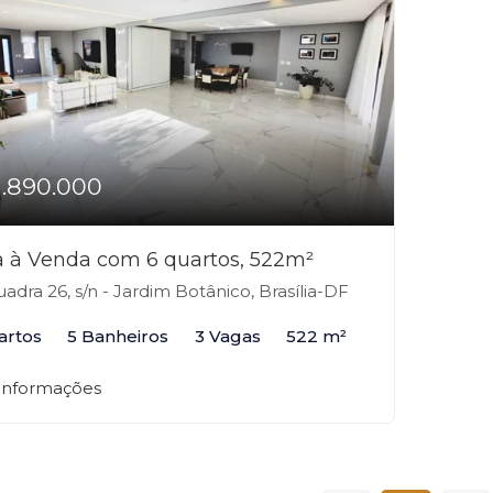
1.890.000
 à Venda com 6 quartos, 522m²
adra 26, s/n - Jardim Botânico, Brasília-DF
artos
5 Banheiros
3 Vagas
522 m²
 informações