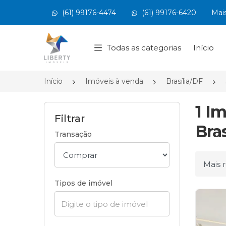
(61) 99176-4474
(61) 99176-6420
Mai
Página inicial
Todas as categorias
Início
Início
Imóveis à venda
Brasília/DF
1 I
Filtrar
Bras
Transação
Ordena
Tipos de imóvel