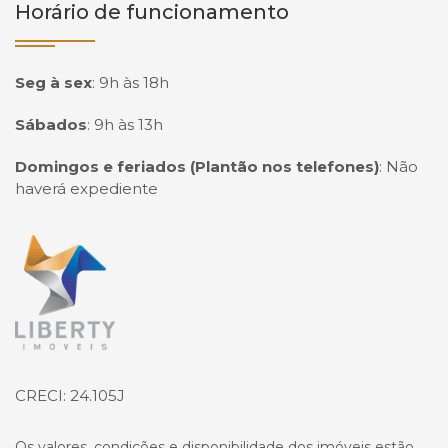
Horário de funcionamento
Seg à sex
:
9h às 18h
Sábados
:
9h às 13h
Domingos e feriados (Plantão nos telefones)
:
Não
haverá expediente
Página inicial
CRECI: 24.105J
Os valores, condições e disponibilidade dos imóveis estão