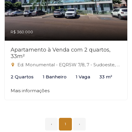
R$ 360.000
Apartamento à Venda com 2 quartos,
33m²
Ed. Monumental - EQRSW 7/8, 7 - Sudoeste, Brasília-DF
2 Quartos
1 Banheiro
1 Vaga
33 m²
Mais informações
‹
1
›