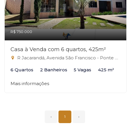
R$ 750.000
Casa à Venda com 6 quartos, 425m²
R Jacarandá, Avenida São Francisco - Ponte alta, s/n - Ponte Alta Norte, Gama-DF
6 Quartos
2 Banheiros
5 Vagas
425 m²
Mais informações
‹
1
›