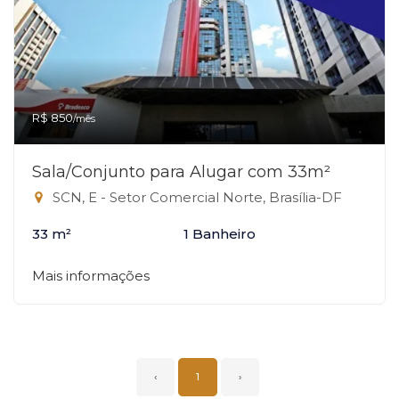
R$ 850
/mês
Sala/Conjunto para Alugar com 33m²
SCN, E - Setor Comercial Norte, Brasília-DF
33 m²
1 Banheiro
Mais informações
‹
1
›