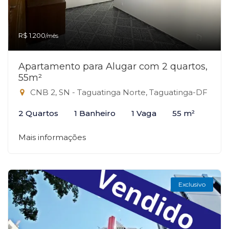
R$ 1.200
/mês
Apartamento para Alugar com 2 quartos,
55m²
CNB 2, SN - Taguatinga Norte, Taguatinga-DF
2 Quartos
1 Banheiro
1 Vaga
55 m²
Mais informações
Exclusivo