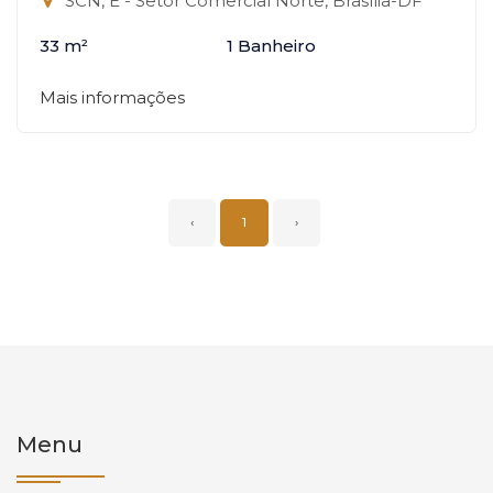
SCN, E - Setor Comercial Norte, Brasília-DF
33 m²
1 Banheiro
Mais informações
‹
1
›
Menu