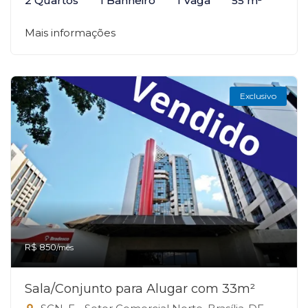
2 Quartos
1 Banheiro
1 Vaga
55 m²
Mais informações
Exclusivo
R$ 850
/mês
Sala/Conjunto para Alugar com 33m²