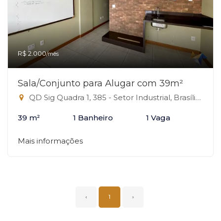
R$ 2.000
/mês
Sala/Conjunto para Alugar com 39m²
QD Sig Quadra 1, 385 - Setor Industrial, Brasília-DF
39 m²
1 Banheiro
1 Vaga
Mais informações
‹
1
›