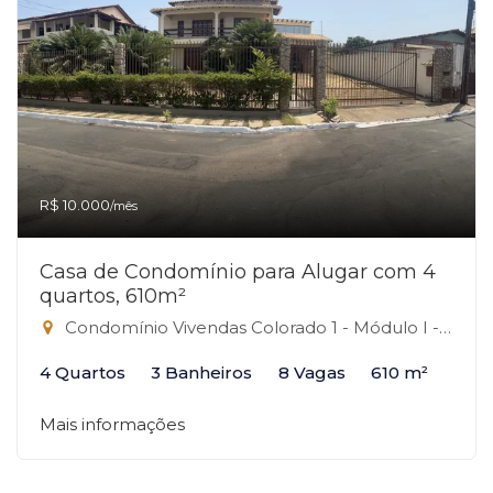
R$ 10.000
/mês
Casa de Condomínio para Alugar com 4
quartos, 610m²
Condomínio Vivendas Colorado 1 - Módulo I - Casa 9, Casa 9 - Grande Colorado, Sobradinho-DF
4 Quartos
3 Banheiros
8 Vagas
610 m²
Mais informações