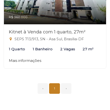
R$ 360.000
Kitnet à Venda com 1 quarto, 27m²
SEPS 713/913, SN - Asa Sul, Brasília-DF
1 Quarto
1 Banheiro
2 Vagas
27 m²
Mais informações
‹
1
›