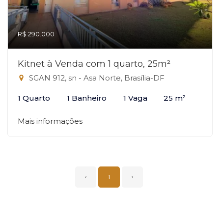
R$ 290.000
Kitnet à Venda com 1 quarto, 25m²
SGAN 912, sn - Asa Norte, Brasília-DF
1 Quarto
1 Banheiro
1 Vaga
25 m²
Mais informações
‹
1
›