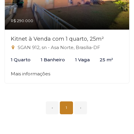
R$ 290.000
Kitnet à Venda com 1 quarto, 25m²
SGAN 912, sn - Asa Norte, Brasília-DF
1 Quarto
1 Banheiro
1 Vaga
25 m²
Mais informações
‹
1
›