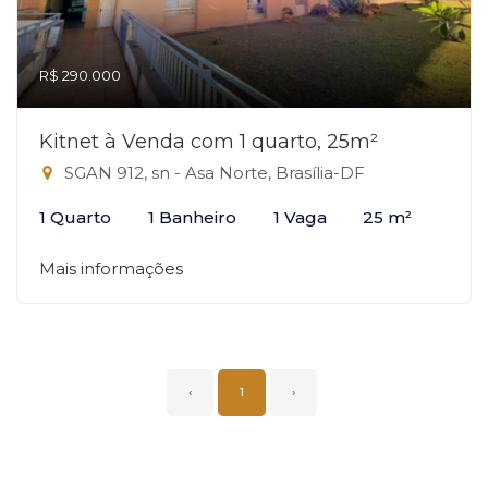
R$ 290.000
Kitnet à Venda com 1 quarto, 25m²
SGAN 912, sn - Asa Norte, Brasília-DF
1 Quarto
1 Banheiro
1 Vaga
25 m²
Mais informações
‹
1
›