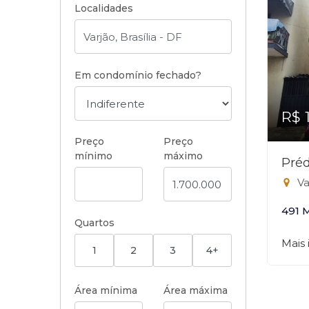
Localidades
Em condomínio fechado?
R$ 
Preço
Preço
mínimo
máximo
Préd
Var
491 
Quartos
Mais
1
2
3
4+
Área mínima
Área máxima