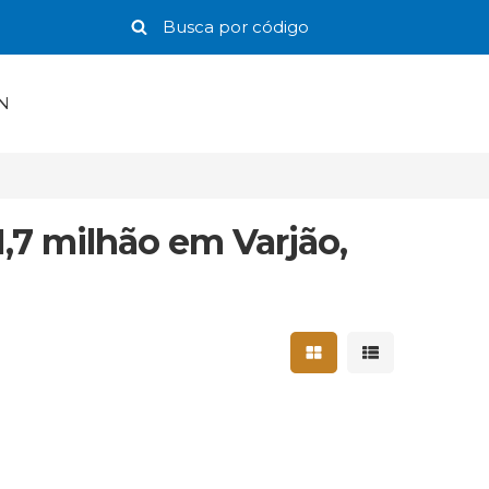
N
1,7 milhão em Varjão,
Mostrar resultados 
Mostrar result