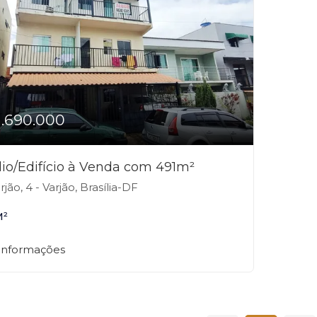
1.690.000
io/Edifício à Venda com 491m²
jão, 4 - Varjão, Brasília-DF
M²
 informações