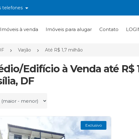
s telefones
Imóveis à venda
Imóveis para alugar
Contato
LOGI
DF
Varjão
Até R$ 1,7 milhão
rédio/Edifício à Venda até R$ 
ília, DF
r por
Exclusivo