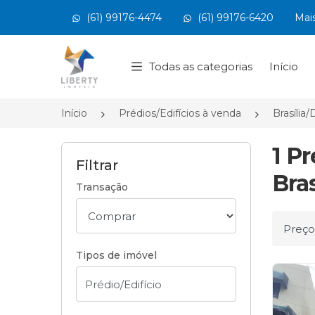
(61) 99176-4474
(61) 99176-6420
Mai
Página inicial
Todas as categorias
Início
Início
Prédios/Edifícios à venda
Brasília/
1 P
Filtrar
Bras
Transação
Ordena
Tipos de imóvel