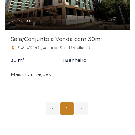
R$ 130.000
Sala/Conjunto à Venda com 30m²
SRTVS 701, 4 - Asa Sul, Brasília-DF
30 m²
1 Banheiro
Mais informações
‹
1
›