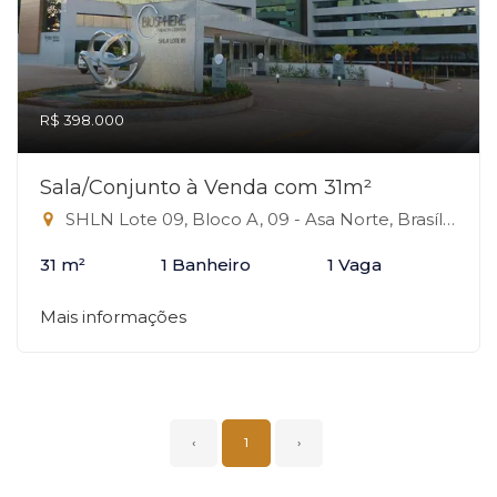
R$ 398.000
Sala/Conjunto à Venda com 31m²
SHLN Lote 09, Bloco A, 09 - Asa Norte, Brasília-DF
31 m²
1 Banheiro
1 Vaga
Mais informações
‹
1
›