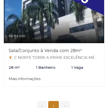
R$ 153.000
Sala/Conjunto à Venda com 28m²
C NORTE TORRE A PRIME EXCELÊNCIA MÉDICA TORRE A TAGUATINGA DF, 503 - Taguatinga Norte, Taguatinga-DF
28 m²
1 Banheiro
1 Vaga
Mais informações
‹
1
›