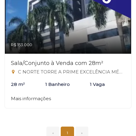
R$ 153.000
Sala/Conjunto à Venda com 28m²
C NORTE TORRE A PRIME EXCELÊNCIA MÉDICA TORRE A TAGUATINGA DF, 503 - Taguatinga Norte, Taguatinga-DF
28 m²
1 Banheiro
1 Vaga
Mais informações
‹
1
›