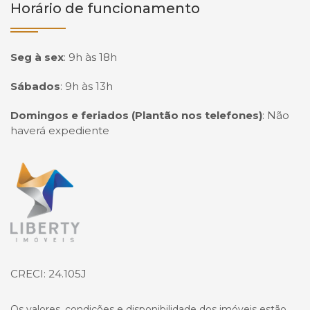
Horário de funcionamento
Seg à sex
:
9h às 18h
Sábados
:
9h às 13h
Domingos e feriados (Plantão nos telefones)
:
Não
haverá expediente
Página inicial
CRECI: 24.105J
Os valores, condições e disponibilidade dos imóveis estão