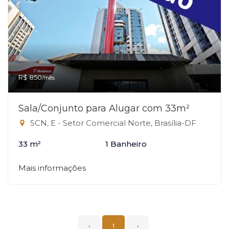
R$ 850
/mês
Sala/Conjunto para Alugar com 33m²
SCN, E - Setor Comercial Norte, Brasília-DF
33 m²
1 Banheiro
Mais informações
‹
1
›