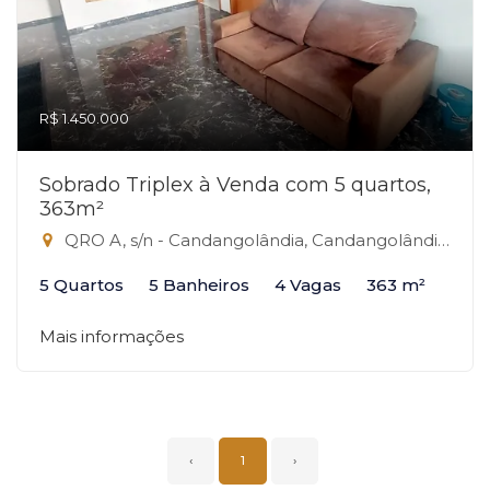
R$ 1.450.000
Sobrado Triplex à Venda com 5 quartos,
363m²
QRO A, s/n - Candangolândia, Candangolândia-DF
5 Quartos
5 Banheiros
4 Vagas
363 m²
Mais informações
‹
1
›