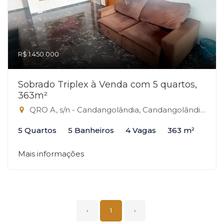
R$ 1.450.000
Sobrado Triplex à Venda com 5 quartos,
363m²
QRO A, s/n - Candangolândia, Candangolândia-DF
5 Quartos
5 Banheiros
4 Vagas
363 m²
Mais informações
‹
1
›