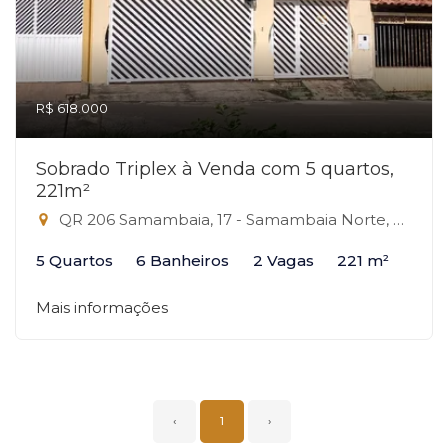
R$ 618.000
Sobrado Triplex à Venda com 5 quartos,
221m²
QR 206 Samambaia, 17 - Samambaia Norte, Samambaia-DF
5 Quartos
6 Banheiros
2 Vagas
221 m²
Mais informações
‹
1
›