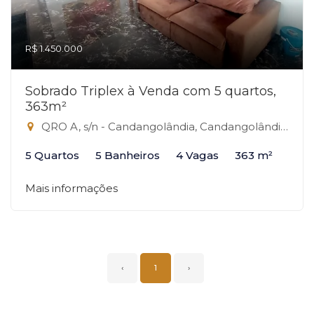
R$ 1.450.000
Sobrado Triplex à Venda com 5 quartos,
363m²
QRO A, s/n - Candangolândia, Candangolândia-DF
5 Quartos
5 Banheiros
4 Vagas
363 m²
Mais informações
‹
1
›