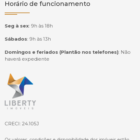
Horário de funcionamento
Seg à sex
:
9h às 18h
Sábados
:
9h às 13h
Domingos e feriados (Plantão nos telefones)
:
Não
haverá expediente
Página inicial
CRECI: 24.105J
Os valores, condições e disponibilidade dos imóveis estão