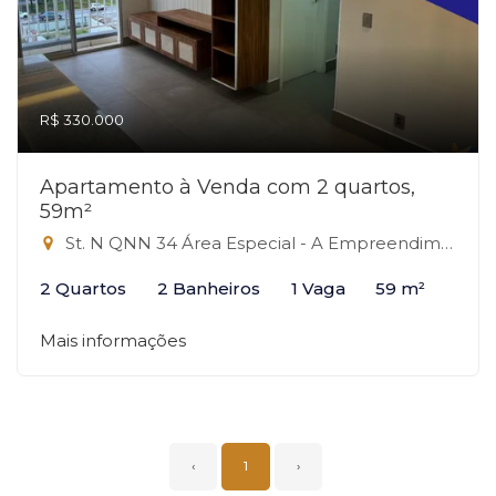
R$ 330.000
Apartamento à Venda com 2 quartos,
59m²
St. N QNN 34 Área Especial - A Empreendimento, 34 - QNN, Ceilândia-DF
2 Quartos
2 Banheiros
1 Vaga
59 m²
Mais informações
‹
1
›