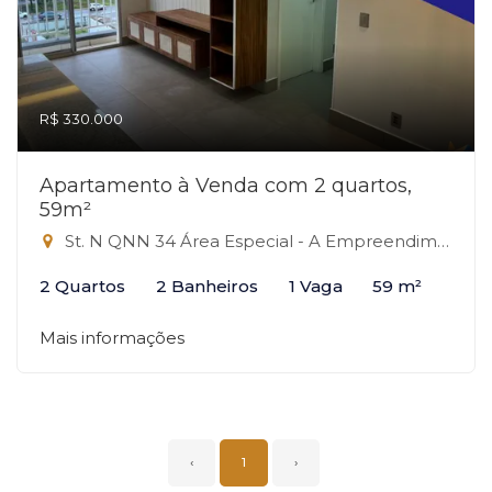
R$ 330.000
Apartamento à Venda com 2 quartos,
59m²
St. N QNN 34 Área Especial - A Empreendimento, 34 - QNN, Ceilândia-DF
2 Quartos
2 Banheiros
1 Vaga
59 m²
Mais informações
‹
1
›