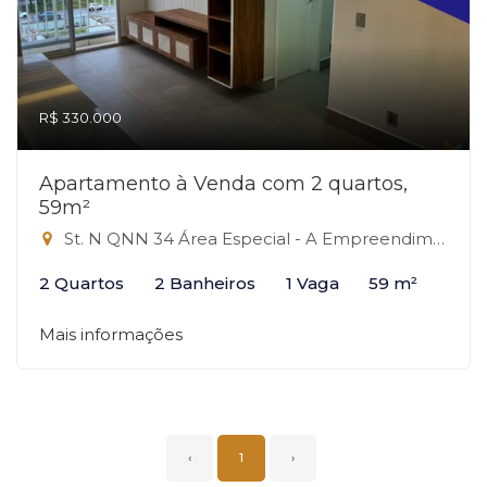
R$ 330.000
Apartamento à Venda com 2 quartos,
59m²
St. N QNN 34 Área Especial - A Empreendimento, 34 - QNN, Ceilândia-DF
2 Quartos
2 Banheiros
1 Vaga
59 m²
Mais informações
‹
1
›