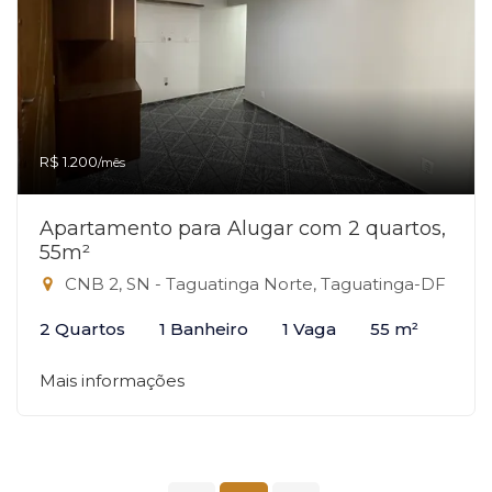
R$ 1.200
/mês
Apartamento para Alugar com 2 quartos,
55m²
CNB 2, SN - Taguatinga Norte, Taguatinga-DF
2 Quartos
1 Banheiro
1 Vaga
55 m²
Mais informações