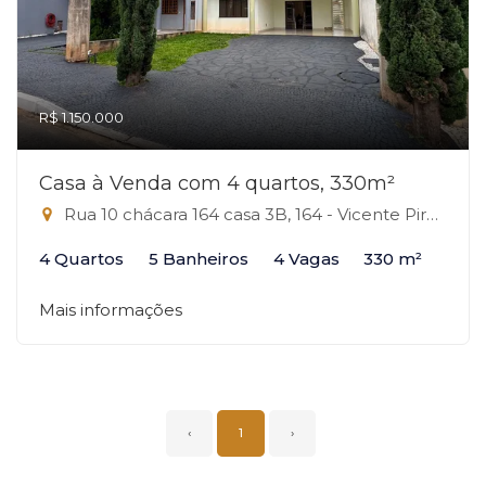
R$ 1.150.000
Casa à Venda com 4 quartos, 330m²
Rua 10 chácara 164 casa 3B, 164 - Vicente Pires, Vicente Pires-DF
4 Quartos
5 Banheiros
4 Vagas
330 m²
Mais informações
‹
1
›