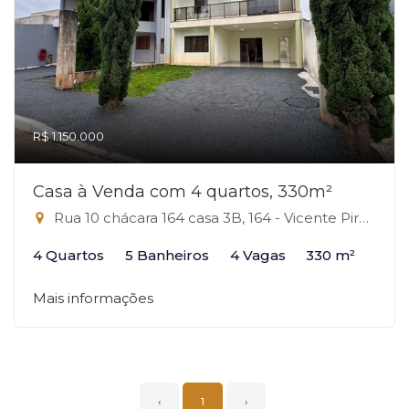
R$ 1.150.000
Casa à Venda com 4 quartos, 330m²
Rua 10 chácara 164 casa 3B, 164 - Vicente Pires, Vicente Pires-DF
4 Quartos
5 Banheiros
4 Vagas
330 m²
Mais informações
‹
1
›