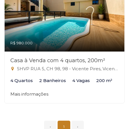
R$ 980.000
Casa à Venda com 4 quartos, 200m²
SHVP RUA 5, CH 98, 98 - Vicente Pires, Vicente Pires-DF
4 Quartos
2 Banheiros
4 Vagas
200 m²
Mais informações
‹
1
›